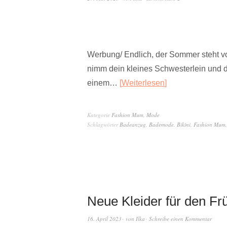
Werbung/ Endlich, der Sommer steht vor
nimm dein kleines Schwesterlein und 
einem…
Weiterlesen
Kategorie
Fashion Mum
,
Mode
Schlagwörter
Badeanzug
,
Bademode
,
Bikini
,
Fashion Mum
Neue Kleider für den Fr
16. April 2023
von
Ilka
Schreibe einen Kommentar