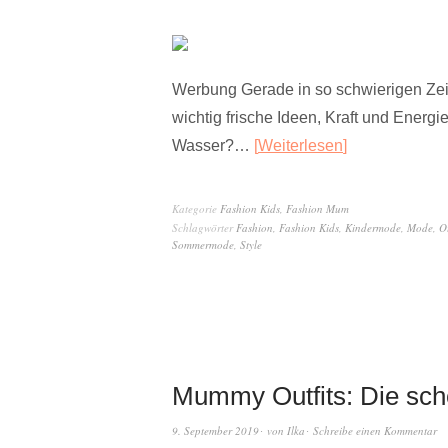
Werbung Gerade in so schwierigen Zeite
wichtig frische Ideen, Kraft und Ener
Wasser?…
Weiterlesen
Kategorie
Fashion Kids
,
Fashion Mum
Schlagwörter
Fashion
,
Fashion Kids
,
Kindermode
,
Mode
,
Ou
Sommermode
,
Style
Mummy Outfits: Die sch
9. September 2019
von
Ilka
Schreibe einen Kommentar