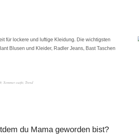
t für lockere und luftige Kleidung. Die wichtigsten
ant Blusen und Kleider, Radler Jeans, Bast Taschen
9
,
Sommer outfit
,
Trend
seitdem du Mama geworden bist?