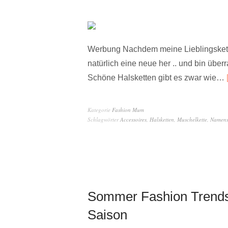
Werbung Nachdem meine Lieblingskette
natürlich eine neue her .. und bin übe
Schöne Halsketten gibt es zwar wie…
Kategorie
Fashion Mum
Schlagwörter
Accessoires
,
Halsketten
,
Muschelkette
,
Namens
Sommer Fashion Trends
Saison