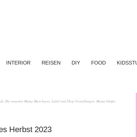
INTERIOR
REISEN
DIY
FOOD
KIDSST
ends. Die neuesten Mama Must-haves, Label und Shop Vorstellungen, Mama Outfits
es Herbst 2023