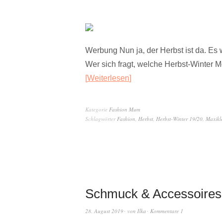
Werbung Nun ja, der Herbst ist da. Es 
Wer sich fragt, welche Herbst-Winter 
Weiterlesen
Kategorie
Fashion Mum
Schlagwörter
Fashion
,
Herbst
,
Herbst-Winter 19/20
,
Maxikl
Schmuck & Accessoires:
28. August 2019
von
Ilka
Kommentare 1