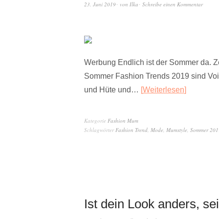
23. Juni 2019
von
Ilka
Schreibe einen Kommentar
Werbung Endlich ist der Sommer da. Zei
Sommer Fashion Trends 2019 sind Voil
und Hüte und…
Weiterlesen
Kategorie
Fashion Mum
Schlagwörter
Fashion Trend
,
Mode
,
Mumstyle
,
Sommer 201
Ist dein Look anders, 