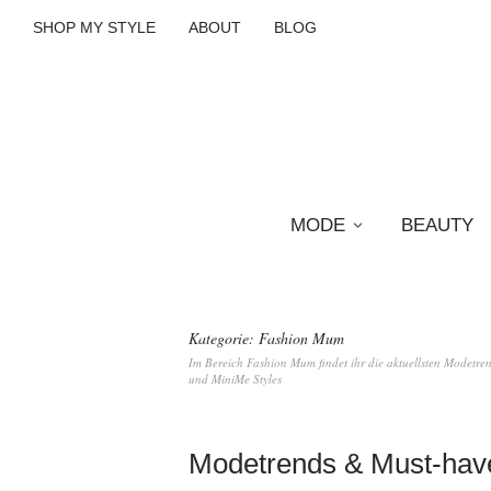
SHOP MY STYLE
ABOUT
BLOG
MODE
BEAUTY
Kategorie:
Fashion Mum
Im Bereich Fashion Mum findet ihr die aktuellsten Modetr
und MiniMe Styles
Modetrends & Must-hav