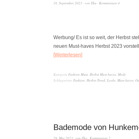
18. September 2023
von
Ilka
Kommentare 4
Werbung/ Es ist so weit, der Herbst st
neuen Must-haves Herbst 2023 vorstell
Weiterlesen
Kategorie
Fashion Mum
,
Herbst Must-haves
,
Mode
Schlagwörter
Fashion
,
Herbst-Trend
,
Looks
,
Must-haves
,
Ou
Bademode von Hunkemöl
29. Mai 2023
von
Ilka
Kommentare 2