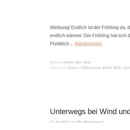
Werbung/ Endlich ist der Frühling da,
endlich wärmer. Der Frühling hat sich d
Pünktlich…
Weiterlesen
Kategorie
Fashion Mum
,
Mode
Schlagwörter
Fashion
,
Frühlingsmode
,
Kleider
,
Mode
,
Outfi
Unterwegs bei Wind un
15. Juni 2020
von
Ilka
Kommentare 2