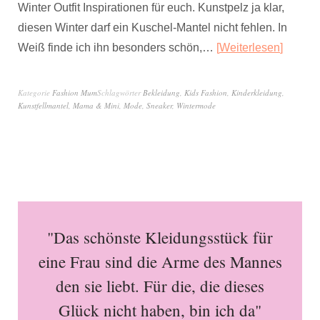
Winter Outfit Inspirationen für euch. Kunstpelz ja klar,
diesen Winter darf ein Kuschel-Mantel nicht fehlen. In
Weiß finde ich ihn besonders schön,…
Weiterlesen
Kategorie
Fashion Mum
Schlagwörter
Bekleidung
,
Kids Fashion
,
Kinderkleidung
,
Kunstfellmantel
,
Mama & Mini
,
Mode
,
Sneaker
,
Wintermode
"Das schönste Kleidungsstück für
eine Frau sind die Arme des Mannes
den sie liebt. Für die, die dieses
Glück nicht haben, bin ich da"