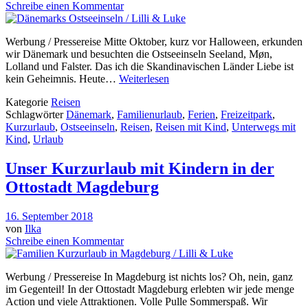
Schreibe einen Kommentar
Werbung / Pressereise Mitte Oktober, kurz vor Halloween, erkunden
wir Dänemark und besuchten die Ostseeinseln Seeland, Møn,
Lolland und Falster. Das ich die Skandinavischen Länder Liebe ist
kein Geheimnis. Heute…
Weiterlesen
Kategorie
Reisen
Schlagwörter
Dänemark
,
Familienurlaub
,
Ferien
,
Freizeitpark
,
Kurzurlaub
,
Ostseeinseln
,
Reisen
,
Reisen mit Kind
,
Unterwegs mit
Kind
,
Urlaub
Unser Kurzurlaub mit Kindern in der
Ottostadt Magdeburg
16. September 2018
von
Ilka
Schreibe einen Kommentar
Werbung / Pressereise In Magdeburg ist nichts los? Oh, nein, ganz
im Gegenteil! In der Ottostadt Magdeburg erlebten wir jede menge
Action und viele Attraktionen. Volle Pulle Sommerspaß. Wir