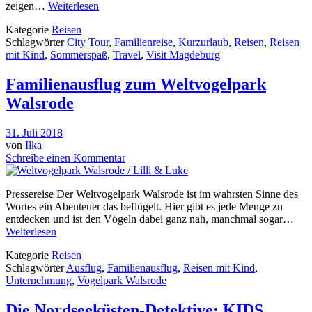
zeigen…
Weiterlesen
Kategorie
Reisen
Schlagwörter
City Tour
,
Familienreise
,
Kurzurlaub
,
Reisen
,
Reisen
mit Kind
,
Sommerspaß
,
Travel
,
Visit Magdeburg
Familienausflug zum Weltvogelpark
Walsrode
31. Juli 2018
von
Ilka
Schreibe einen Kommentar
Pressereise Der Weltvogelpark Walsrode ist im wahrsten Sinne des
Wortes ein Abenteuer das beflügelt. Hier gibt es jede Menge zu
entdecken und ist den Vögeln dabei ganz nah, manchmal sogar…
Weiterlesen
Kategorie
Reisen
Schlagwörter
Ausflug
,
Familienausflug
,
Reisen mit Kind
,
Unternehmung
,
Vogelpark Walsrode
Die Nordseeküsten-Detektive: KIDS