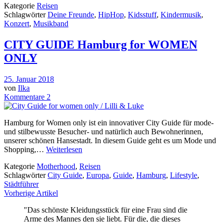
Kategorie
Reisen
Schlagwörter
Deine Freunde
,
HipHop
,
Kidsstuff
,
Kindermusik
,
Konzert
,
Musikband
CITY GUIDE Hamburg for WOMEN
ONLY
25. Januar 2018
von
Ilka
Kommentare 2
Hamburg for Women only ist ein innovativer City Guide für mode-
und stilbewusste Besucher- und natürlich auch Bewohnerinnen,
unserer schönen Hansestadt. In diesem Guide geht es um Mode und
Shopping,…
Weiterlesen
Kategorie
Motherhood
,
Reisen
Schlagwörter
City Guide
,
Europa
,
Guide
,
Hamburg
,
Lifestyle
,
Städtführer
Vorherige Artikel
"Das schönste Kleidungsstück für eine Frau sind die
Arme des Mannes den sie liebt. Für die, die dieses