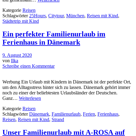
Kategorie
Reisen
Schlagwörter
25Hours
,
Citytour
,
München
,
Reisen mit Kind
,
Städtetrip mit Kind
Ein perfekter Familienurlaub im
Ferienhaus in Dänemark
9. August 2020
von
Ilka
Schreibe einen Kommentar
Werbung Ein Urlaub mit Kindern in Dänemark ist der perfekte Ort,
um den Alltagsstress hinter sich zu lassen. Dänemark gehört immer
noch zu einer der beliebtesten Urlaubsländer der Deutschen.
Ganz…
Weiterlesen
Kategorie
Reisen
Schlagwörter
Dänemark
,
Familienurlaub
,
Ferien
,
Ferienhaus
,
Reisen
,
Reisen mit Kind
,
Strand
Unser Familienurlaub mit A-ROSA auf