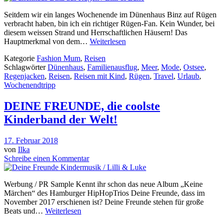
Seitdem wir ein langes Wochenende im Dünenhaus Binz auf Rügen
verbracht haben, bin ich ein richtiger Rügen-Fan. Kein Wunder, bei
diesem weissen Strand und Herrschaftlichen Häusern! Das
Hauptmerkmal von dem…
Weiterlesen
Kategorie
Fashion Mum
,
Reisen
Schlagwörter
Dünenhaus
,
Familienausflug
,
Meer
,
Mode
,
Ostsee
,
Regenjacken
,
Reisen
,
Reisen mit Kind
,
Rügen
,
Travel
,
Urlaub
,
Wochenendtripp
DEINE FREUNDE, die coolste
Kinderband der Welt!
17. Februar 2018
von
Ilka
Schreibe einen Kommentar
Werbung / PR Sample Kennt ihr schon das neue Album „Keine
Märchen“ des Hamburger HipHopTrios Deine Freunde, dass im
November 2017 erschienen ist? Deine Freunde stehen für große
Beats und…
Weiterlesen