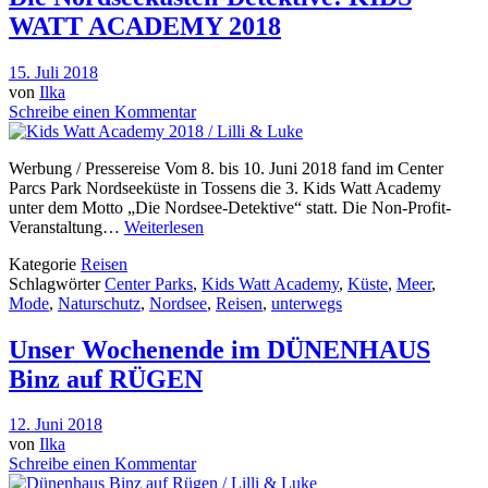
WATT ACADEMY 2018
15. Juli 2018
von
Ilka
Schreibe einen Kommentar
Werbung / Pressereise Vom 8. bis 10. Juni 2018 fand im Center
Parcs Park Nordseeküste in Tossens die 3. Kids Watt Academy
unter dem Motto „Die Nordsee-Detektive“ statt. Die Non-Profit-
Veranstaltung…
Weiterlesen
Kategorie
Reisen
Schlagwörter
Center Parks
,
Kids Watt Academy
,
Küste
,
Meer
,
Mode
,
Naturschutz
,
Nordsee
,
Reisen
,
unterwegs
Unser Wochenende im DÜNENHAUS
Binz auf RÜGEN
12. Juni 2018
von
Ilka
Schreibe einen Kommentar