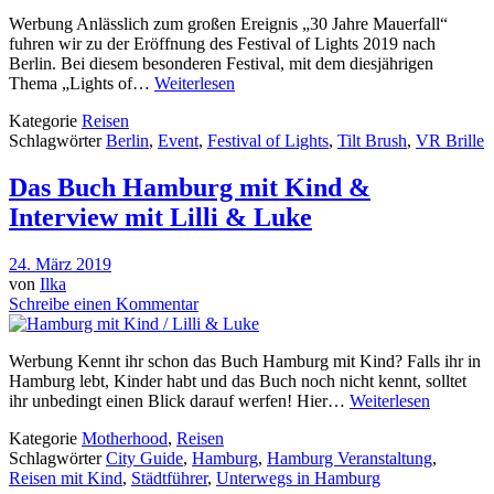
Werbung Anlässlich zum großen Ereignis „30 Jahre Mauerfall“
fuhren wir zu der Eröffnung des Festival of Lights 2019 nach
Berlin. Bei diesem besonderen Festival, mit dem diesjährigen
Thema „Lights of…
Weiterlesen
Kategorie
Reisen
Schlagwörter
Berlin
,
Event
,
Festival of Lights
,
Tilt Brush
,
VR Brille
Das Buch Hamburg mit Kind &
Interview mit Lilli & Luke
24. März 2019
von
Ilka
Schreibe einen Kommentar
Werbung Kennt ihr schon das Buch Hamburg mit Kind? Falls ihr in
Hamburg lebt, Kinder habt und das Buch noch nicht kennt, solltet
ihr unbedingt einen Blick darauf werfen! Hier…
Weiterlesen
Kategorie
Motherhood
,
Reisen
Schlagwörter
City Guide
,
Hamburg
,
Hamburg Veranstaltung
,
Reisen mit Kind
,
Städtführer
,
Unterwegs in Hamburg