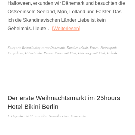
Halloween, erkunden wir Dänemark und besuchten die
Ostseeinseln Seeland, Møn, Lolland und Falster. Das
ich die Skandinavischen Länder Liebe ist kein
Geheimnis. Heute…
Weiterlesen
Kategorie
Reisen
Schlagwörter
Dänemark
,
Familienurlaub
,
Ferien
,
Freizeitpark
,
Kurzurlaub
,
Ostseeinseln
,
Reisen
,
Reisen mit Kind
,
Unterwegs mit Kind
,
Urlaub
Der erste Weihnachtsmarkt im 25hours
Hotel Bikini Berlin
5. Dezember 2017
von
Ilka
Schreibe einen Kommentar