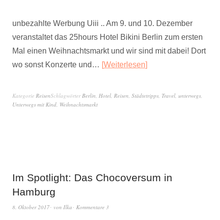
unbezahlte Werbung Uiii .. Am 9. und 10. Dezember
veranstaltet das 25hours Hotel Bikini Berlin zum ersten
Mal einen Weihnachtsmarkt und wir sind mit dabei! Dort
wo sonst Konzerte und…
Weiterlesen
Kategorie
Reisen
Schlagwörter
Berlin
,
Hotel
,
Reisen
,
Städtetripps
,
Travel
,
unterwegs
,
Unterwegs mit Kind
,
Weihnachtsmarkt
Im Spotlight: Das Chocoversum in
Hamburg
8. Oktober 2017
von
Ilka
Kommentare 3