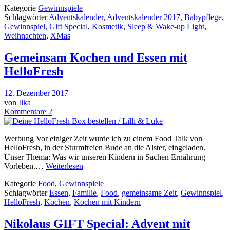
Kategorie
Gewinnspiele
Schlagwörter
Adventskalender
,
Adventskalender 2017
,
Babypflege
,
Gewinnspiel
,
Gift Special
,
Kosmetik
,
Sleep & Wake-up Light
,
Weihnachten
,
XMas
Gemeinsam Kochen und Essen mit
HelloFresh
12. Dezember 2017
von
Ilka
Kommentare 2
Werbung Vor einiger Zeit wurde ich zu einem Food Talk von
HelloFresh, in der Sturmfreien Bude an die Alster, eingeladen.
Unser Thema: Was wir unseren Kindern in Sachen Ernährung
Vorleben.…
Weiterlesen
Kategorie
Food
,
Gewinnspiele
Schlagwörter
Essen
,
Familie
,
Food
,
gemeinsame Zeit
,
Gewinnspiel
,
HelloFresh
,
Kochen
,
Kochen mit Kindern
Nikolaus GIFT Special: Advent mit