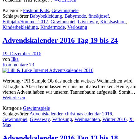
Kategorie
Fashion Kids
,
Gewinnspiele
Schlagwörter
Babybekleidung
,
Babymode
,
fine&josef
,
Frühjahr/Sommer 2017
,
Gewinnspiel
,
Giveaway
,
Kidsfsashion
,
Kinderbekleidung
,
Kindermode
,
Verlosung
Advendskalender 2016 Tag 19 bis 24
19. Dezember 2016
von
Ilka
Kommentare 73
Werbung / PR Sample Ob das noch ein weisses Weihnachten wird
ist fraglich. Aber davon lassen wir uns nicht abschrecken. Heute, am
vierten Advent haben wir unseren Tannenbaum aufgestellt. Somit…
Weiterlesen
Kategorie
Gewinnspiele
Schlagwörter
Adventskalender
,
christmas calendar 2016
,
Gewinnspiel
,
Giveaway
,
Verlosung
,
Weihnachten
,
Winter 2016
,
X-
Mas
Advendskalender 2016 Tag 13 bis 18