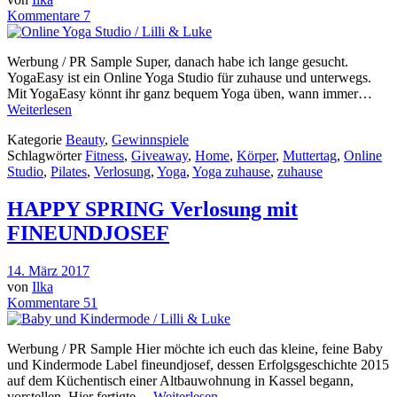
Kommentare 7
Werbung / PR Sample Super, danach habe ich lange gesucht.
YogaEasy ist ein Online Yoga Studio für zuhause und unterwegs.
Mit YogaEasy könnt ihr ganz bequem Yoga üben, wann immer…
Weiterlesen
Kategorie
Beauty
,
Gewinnspiele
Schlagwörter
Fitness
,
Giveaway
,
Home
,
Körper
,
Muttertag
,
Online
Studio
,
Pilates
,
Verlosung
,
Yoga
,
Yoga zuhause
,
zuhause
HAPPY SPRING Verlosung mit
FINEUNDJOSEF
14. März 2017
von
Ilka
Kommentare 51
Werbung / PR Sample Hier möchte ich euch das kleine, feine Baby
und Kindermode Label fineundjosef, dessen Erfolgsgeschichte 2015
auf dem Küchentisch einer Altbauwohnung in Kassel begann,
vorstellen. Hier fertigte…
Weiterlesen