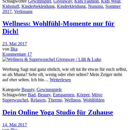
Schlagwörter
Gewinnspiel
,
Giveaway
,
Kids Fashion
,
Kids Wear
,
Kidsstuff
,
Kinderbekleidung
,
Kinderkleidung
,
Nununu
,
Sommer
2017
,
Verlosung
Wellness: Wohlfühl-Momente nur für
Dich!
23. Mai 2017
von
Ilka
Kommentare 17
Werbung Sagt mal ganz ehrlich, wie oft tut ihr etwas für euch selbst,
so als Mama? Sehr oft, wenig oder eher selten? Mein Zeiger steht
auf eher selten. Ich bin…
Weiterlesen
Kategorie
Beauty
,
Gewinnspiele
Schlagwörter
Bad
,
Beauty
,
Entspannen
,
Körper
,
Möve
Superwuschel
,
Relaxen
,
Therme
,
Wellness
,
Wohlfühlen
Dein Online Yoga Studio für Zuhause
14. Mai 2017
von
Ilka