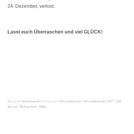
24. Dezember, verlost.
Lasst euch Überraschen und viel GLÜCK!
Kategorie
Gewinnspiele
Schlagwörter
Adventskalender
,
Adventskalender 2017
,
Gift
Special
,
Weihnachten
,
XMas