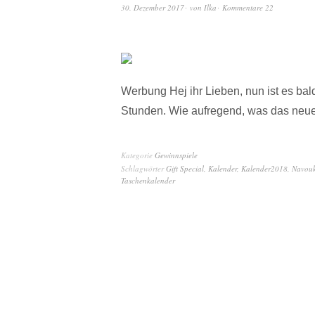
30. Dezember 2017
von
Ilka
Kommentare 22
Werbung Hej ihr Lieben, nun ist es bal
Stunden. Wie aufregend, was das neue 
Kategorie
Gewinnspiele
Schlagwörter
Gift Special
,
Kalender
,
Kalender2018
,
Navou
Taschenkalender