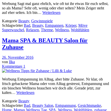
Werbung Sagt mal ganz ehrlich, wie oft tut ihr etwas für euch selbst,
so als Mama? Sehr oft, wenig oder eher selten? Mein Zeiger steht
auf eher selten. Ich bin…
Weiterlesen
Kategorie
Beauty
,
Gewinnspiele
Schlagwörter
Bad
,
Beauty
,
Entspannen
,
Körper
,
Möve
Superwuschel
,
Relaxen
,
Therme
,
Wellness
,
Wohlfühlen
Mama SPA & BEAUTY Salon für
Zuhause
26. November 2016
von
Ilka
Kommentare 1
Werbung Entspannung im Alltag, aber bitte Zuhause. Nr klar, ob
frisch gebackene Mama oder vom Alltag gestresst, Entspannung und
ein bisschen Wellness brauchen wir doch alle. Gerade jetzt, zur
kalten…
Weiterlesen
Kategorie
Beauty
Schlagwörter
Bad
,
Beauty Salon
,
Entspannung
,
Gesichtsmaske
,
Home
,
Mamas Wellness Tag
,
SPA
,
Wellness
,
Wohlfühlen
,
zuhause