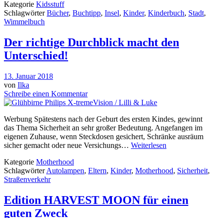
Kategorie
Kidsstuff
Schlagwörter
Bücher
,
Buchtipp
,
Insel
,
Kinder
,
Kinderbuch
,
Stadt
,
Wimmelbuch
Der richtige Durchblick macht den
Unterschied!
13. Januar 2018
von
Ilka
Schreibe einen Kommentar
Werbung Spätestens nach der Geburt des ersten Kindes, gewinnt
das Thema Sicherheit an sehr großer Bedeutung. Angefangen im
eigenen Zuhause, wenn Steckdosen gesichert, Schränke ausräum
sicher gemacht oder neue Versichungs…
Weiterlesen
Kategorie
Motherhood
Schlagwörter
Autolampen
,
Eltern
,
Kinder
,
Motherhood
,
Sicherheit
,
Straßenverkehr
Edition HARVEST MOON für einen
guten Zweck