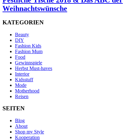
Festliche Tische 2018 & Das ABC der
Weihnachtswünsche
KATEGORIEN
Beauty
DIY
Fashion Kids
Fashion Mum
Food
Gewinnspiele
Herbst Must-haves
Interior
Kidsstuff
Mode
Motherhood
Reisen
SEITEN
Blog
About
Shop my Style
Kooperation