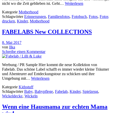
nicht wo die Zeit geblieben ist. Geht…
Weiterlesen
Kategorie
Motherhood
Schlagwörter
Erinnerungen
,
Familienfotos
,
Fotobuch
,
Fotos
,
Fotos
drucken
,
Kinder
,
Motherhood
FABELABS New COLLECTIONS
8. Mai 2017
von
Ilka
Schreibe einen Kommentar
Werbung / PR Sample Hier kommt die neue Kollektion von
Fabelab. Das schöne Label schafft es immer wieder kleine Träumer
und Abenteurer auf Entdeckungstour zu schicken und ihre
Umgebung mit…
Weiterlesen
Kategorie
Kidsstuff
Schlagwörter
Baby
,
Babypflege
,
Fabelab
,
Kinder
,
Spielzeug
,
Wickeldecke
,
Wickeln
Wenn eine Hausmama zur echten Mama