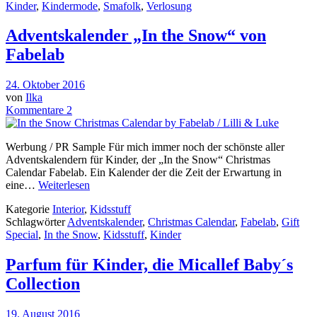
Kinder
,
Kindermode
,
Smafolk
,
Verlosung
Adventskalender „In the Snow“ von
Fabelab
24. Oktober 2016
von
Ilka
Kommentare 2
Werbung / PR Sample Für mich immer noch der schönste aller
Adventskalendern für Kinder, der „In the Snow“ Christmas
Calendar Fabelab. Ein Kalender der die Zeit der Erwartung in
eine…
Weiterlesen
Kategorie
Interior
,
Kidsstuff
Schlagwörter
Adventskalender
,
Christmas Calendar
,
Fabelab
,
Gift
Special
,
In the Snow
,
Kidsstuff
,
Kinder
Parfum für Kinder, die Micallef Baby´s
Collection
19. August 2016