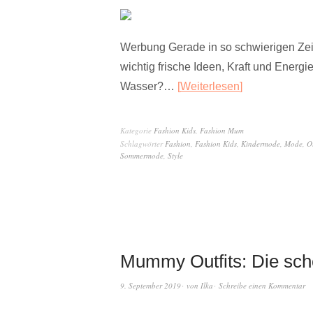
Werbung Gerade in so schwierigen Zeite
wichtig frische Ideen, Kraft und Ener
Wasser?…
Weiterlesen
Kategorie
Fashion Kids
,
Fashion Mum
Schlagwörter
Fashion
,
Fashion Kids
,
Kindermode
,
Mode
,
Ou
Sommermode
,
Style
Mummy Outfits: Die sch
9. September 2019
von
Ilka
Schreibe einen Kommentar