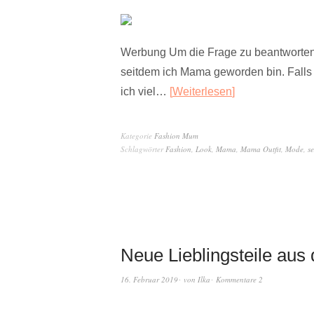
Werbung Um die Frage zu beantworten, 
seitdem ich Mama geworden bin. Falls 
ich viel…
Weiterlesen
Kategorie
Fashion Mum
Schlagwörter
Fashion
,
Look
,
Mama
,
Mama Outfit
,
Mode
,
s
Neue Lieblingsteile aus
16. Februar 2019
von
Ilka
Kommentare 2