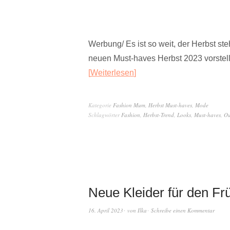
Werbung/ Es ist so weit, der Herbst st
neuen Must-haves Herbst 2023 vorstell
Weiterlesen
Kategorie
Fashion Mum
,
Herbst Must-haves
,
Mode
Schlagwörter
Fashion
,
Herbst-Trend
,
Looks
,
Must-haves
,
Ou
Neue Kleider für den Fr
16. April 2023
von
Ilka
Schreibe einen Kommentar