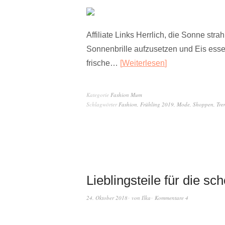
Affiliate Links Herrlich, die Sonne str
Sonnenbrille aufzusetzen und Eis esse
frische…
Weiterlesen
Kategorie
Fashion Mum
Schlagwörter
Fashion
,
Frühling 2019
,
Mode
,
Shoppen
,
Tre
Lieblingsteile für die 
24. Oktober 2018
von
Ilka
Kommentare 4