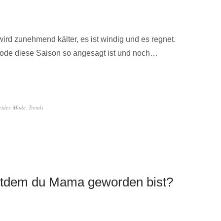
wird zunehmend kälter, es ist windig und es regnet.
Mode diese Saison so angesagt ist und noch…
eider
,
Mode
,
Trends
seitdem du Mama geworden bist?