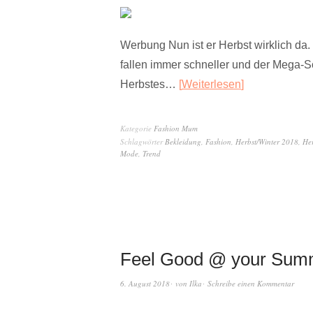
Werbung Nun ist er Herbst wirklich da.
fallen immer schneller und der Mega-S
Herbstes…
Weiterlesen
Kategorie
Fashion Mum
Schlagwörter
Bekleidung
,
Fashion
,
Herbst/Winter 2018
,
He
Mode
,
Trend
Feel Good @ your Summe
6. August 2018
von
Ilka
Schreibe einen Kommentar