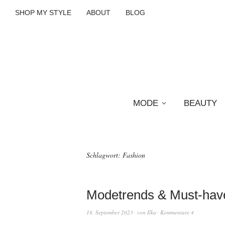
SHOP MY STYLE
ABOUT
BLOG
MODE
BEAUTY
Schlagwort:
Fashion
Modetrends & Must-hav
18. September 2023
von
Ilka
Kommentare 4