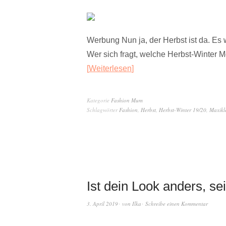
Werbung Nun ja, der Herbst ist da. Es 
Wer sich fragt, welche Herbst-Winter 
Weiterlesen
Kategorie
Fashion Mum
Schlagwörter
Fashion
,
Herbst
,
Herbst-Winter 19/20
,
Maxikl
Ist dein Look anders, 
3. April 2019
von
Ilka
Schreibe einen Kommentar