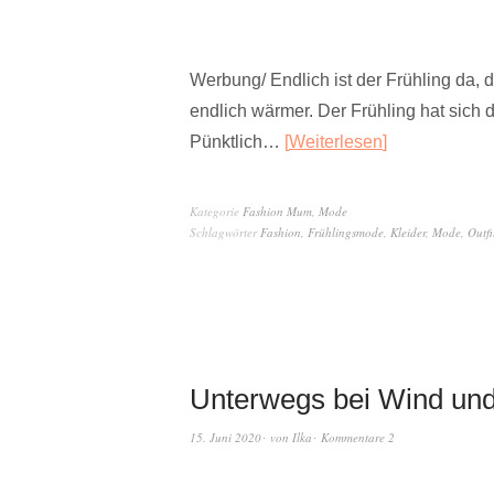
Werbung/ Endlich ist der Frühling da,
endlich wärmer. Der Frühling hat sich d
Pünktlich…
Weiterlesen
Kategorie
Fashion Mum
,
Mode
Schlagwörter
Fashion
,
Frühlingsmode
,
Kleider
,
Mode
,
Outfi
Unterwegs bei Wind un
15. Juni 2020
von
Ilka
Kommentare 2