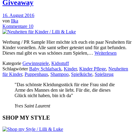
Giveaway
16. August 2016
von
Ilka
Kommentare 10
Werbung / PR Sample Hier möchte ich euch ein paar Neuheiten für
Kinder vorstellen. Alle samt selber getestet und für gut befunden.
Dieses mal gibt es was schönes zum Spielen,…
Weiterlesen
Kategorie
Gewinnspiele
,
Kidsstuff
Schlagwörter
Baby Schlafsack
,
Kinder
,
Kinder Pflege
,
Neuheiten
für Kinder
,
Puppenhaus
,
Shampoo
,
Spielküche
,
Spielzeug
"Das schönste Kleidungsstück für eine Frau sind die
Arme des Mannes den sie liebt. Für die, die dieses
Glück nicht haben, bin ich da"
Yves Saint Laurent
SHOP MY STYLE