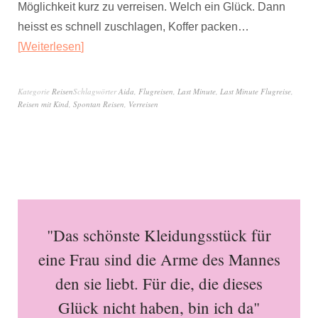
Möglichkeit kurz zu verreisen. Welch ein Glück. Dann
heisst es schnell zuschlagen, Koffer packen…
Weiterlesen
Kategorie
Reisen
Schlagwörter
Aida
,
Flugreisen
,
Last Minute
,
Last Minute Flugreise
,
Reisen mit Kind
,
Spontan Reisen
,
Verreisen
"Das schönste Kleidungsstück für
eine Frau sind die Arme des Mannes
den sie liebt. Für die, die dieses
Glück nicht haben, bin ich da"