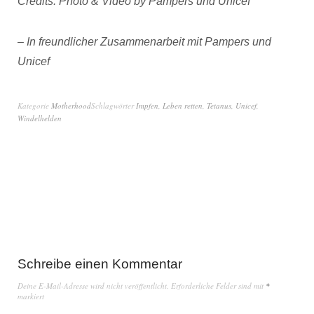
Credits: Photo & Video by Pampers und Unicef
– In freundlicher Zusammenarbeit mit Pampers und
Unicef
Kategorie
Motherhood
Schlagwörter
Impfen
,
Leben retten
,
Tetanus
,
Unicef
,
Windelhelden
Schreibe einen Kommentar
Deine E-Mail-Adresse wird nicht veröffentlicht.
Erforderliche Felder sind mit
*
markiert