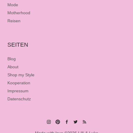
Mode
Motherhood
Reisen
SEITEN
Blog
About
Shop my Style
Kooperation
Impressum
Datenschutz
Instagram
Pinterest
Facebook
Twitter
Feed