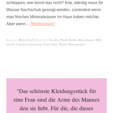
schleppen, wer kennt das nicht? Klar, ständig muss für
Wasser Nachschub gesorgt werden, zumindest wenn
man frisches Mineralwasser im Haus haben möchte.
Aber wenn…
Weiterlesen
Kategorie
Motherhood
Schlagwörter
Goodbye Plasitk Bottles
,
Mineralwasser
,
Müll
,
umwelt
,
Umweltverschmutzung
,
Unsere Erde
,
Wasser
,
Wassersprudler
"Das schönste Kleidungsstück für
eine Frau sind die Arme des Mannes
den sie liebt. Für die, die dieses