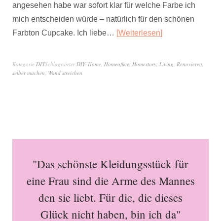
angesehen habe war sofort klar für welche Farbe ich
mich entscheiden würde – natürlich für den schönen
Farbton Cupcake. Ich liebe…
Weiterlesen
Kategorie
DIY
Schlagwörter
DIY
,
Home
,
Homeoffice
,
Homestory
,
Living
,
Renovieren
,
selber machen
,
Wand streichen
"Das schönste Kleidungsstück für
eine Frau sind die Arme des Mannes
den sie liebt. Für die, die dieses
Glück nicht haben, bin ich da"