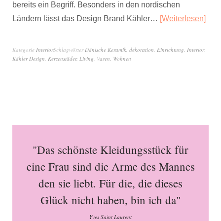
bereits ein Begriff. Besonders in den nordischen
Ländern lässt das Design Brand Kähler…
Weiterlesen
Kategorie
Interior
Schlagwörter
Dänische Keramik
,
dekoration
,
Einrichtung
,
Interior
,
Kähler Design
,
Kerzenstäder
,
Living
,
Vasen
,
Wohnen
"Das schönste Kleidungsstück für
eine Frau sind die Arme des Mannes
den sie liebt. Für die, die dieses
Glück nicht haben, bin ich da"
Yves Saint Laurent