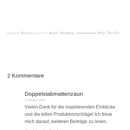
Kategorie
Beauty
Schlagwörter
Beauty
,
Hautpflege
,
Naturkosmetik
,
Pflege
,
The Glow
2 Kommentare
Doppelstabmattenzaun
2. Januar 2024
Vielen Dank für die inspirierenden Einblicke
und die tollen Produktvorschläge! Ich freue
mich darauf, weiteren Beiträge zu lesen.