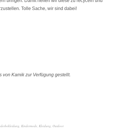
n bringen. Damit helfen wir diese zu recyceln und
zustellen. Tolle Sache, wir sind dabei!
 von Kamik zur Verfügung gestellt.
nderbekleidung
,
Kindermode
,
Kleidung
,
Outdoor