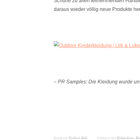
Schuhe zu allen teilnehmenden Händler
daraus wieder völlig neue Produkte her
– PR Samples: Die Kleidung wurde uns
Kategorie
Fashion Kids
Schlagwörter
Kidsfashion
,
Ki