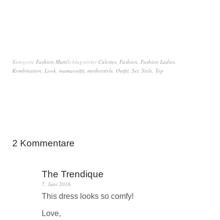
Kategorie
Fashion Mum
Schlagwörter
Culottes
,
Fashion
,
Fashion Ladies
,
Kombination
,
Look
,
mamaoutfit
,
motherstyle
,
Outfit
,
Set
,
Style
,
Top
2 Kommentare
The Trendique
7. Juni 2016
This dress looks so comfy!
Love,