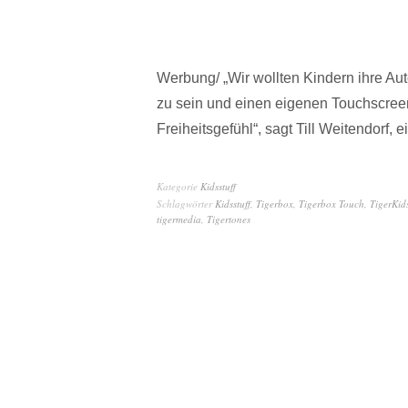
Werbung/ „Wir wollten Kindern ihre 
zu sein und einen eigenen Touchscree
Freiheitsgefühl“, sagt Till Weitendorf,
Kategorie
Kidsstuff
Schlagwörter
Kidsstuff
,
Tigerbox
,
Tigerbox Touch
,
TigerKid
tigermedia
,
Tigertones