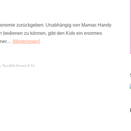
Autonomie zurückgeben. Unabhängig von Mamas Handy
n bedienen zu können, gibt den Kids ein enormes
 einer…
Weiterlesen
s
,
TigerKids Gesund & Fit
,