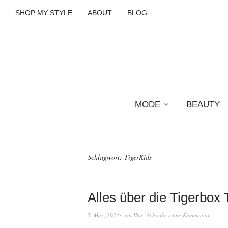
SHOP MY STYLE
ABOUT
BLOG
MODE
BEAUTY
Schlagwort:
TigerKids
Alles über die Tigerbox
5. März 2023
von
Ilka
Schreibe einen Kommentar