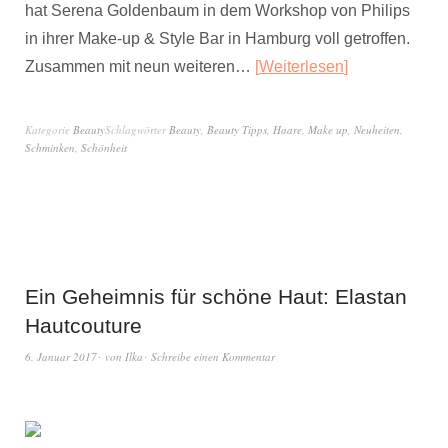
hat Serena Goldenbaum in dem Workshop von Philips
in ihrer Make-up & Style Bar in Hamburg voll getroffen.
Zusammen mit neun weiteren…
Weiterlesen
Kategorie
Beauty
Schlagwörter
Beauty
,
Beauty Tipps
,
Haare
,
Make up
,
Neuheiten
,
Schminken
,
Schönheit
Ein Geheimnis für schöne Haut: Elastan
Hautcouture
6. Januar 2017
von
Ilka
Schreibe einen Kommentar