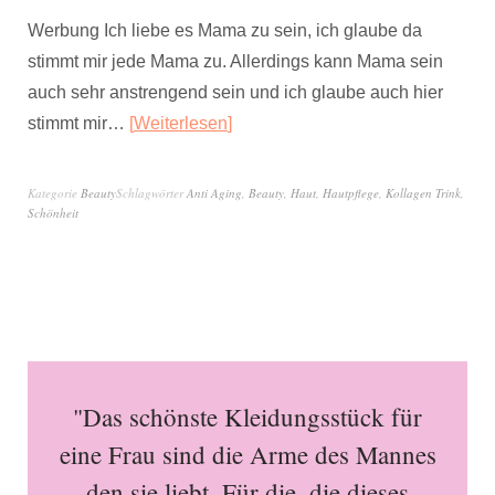
Werbung Ich liebe es Mama zu sein, ich glaube da
stimmt mir jede Mama zu. Allerdings kann Mama sein
auch sehr anstrengend sein und ich glaube auch hier
stimmt mir…
Weiterlesen
Kategorie
Beauty
Schlagwörter
Anti Aging
,
Beauty
,
Haut
,
Hautpflege
,
Kollagen Trink
,
Schönheit
"Das schönste Kleidungsstück für
eine Frau sind die Arme des Mannes
den sie liebt. Für die, die dieses