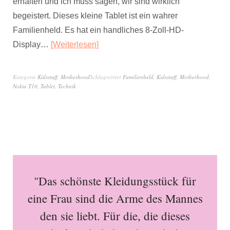
erhalten und ich muss sagen, wir sind wirklich
begeistert. Dieses kleine Tablet ist ein wahrer
Familienheld. Es hat ein handliches 8-Zoll-HD-
Display…
Weiterlesen
Kategorie
Kidsstuff
,
Motherhood
Schlagwörter
Familienheld
,
Kidsstuff
,
Motherhood
,
Nokia T10
,
Tablet
,
Technik
"Das schönste Kleidungsstück für
eine Frau sind die Arme des Mannes
den sie liebt. Für die, die dieses