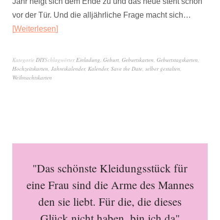
Jahr neigt sich dem Ende zu und das neue steht schon
vor der Tür. Und die alljährliche Frage macht sich…
Weiterlesen
Kategorie
DIY
Schlagwörter
Einladung
,
Geburt
,
Geburtskarten
,
Geburtstagskarten
,
Hochzeitskarten
,
Jahreskalender
,
Kalender
,
Save the Date
,
selber gestalten
,
Weihnachtskarten
"Das schönste Kleidungsstück für
eine Frau sind die Arme des Mannes
den sie liebt. Für die, die dieses
Glück nicht haben, bin ich da"