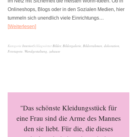
im Netz mit Sicherheit die meisten Wohn-Ideen. Ob in
Onlineshops, Blogs oder in den Sozialen Medien, hier
tummeln sich unendlich viele Einrichtungs…
Weiterlesen
Kategorie
Interior
Schlagwörter
Bilder
,
Bildergalerie
,
Bilderrahmen
,
dekoration
,
Fototapete
,
Wandgestaltung
,
zuhause
"Das schönste Kleidungsstück für
eine Frau sind die Arme des Mannes
den sie liebt. Für die, die dieses